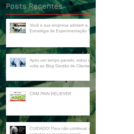
Posts Recentes
Você e sua empresa adotam a
Estratégia de Experimentação ?
Após um tempo parado, estou de
volta ao Blog Gestão de Clientes
CRM PAIN RELIEVER