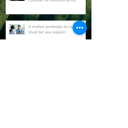
CUIDADO! Para não continuar a
cometer os mesmos erros!
A melhor profissão do mundo!
Você faz seu salário!
Como reduzir as perdas nas
vendas e aumentar a efetividade
nas visitas - "Fale a linguagem
dos
Qual o exercício mais difícil de se
fazer em uma empresa?